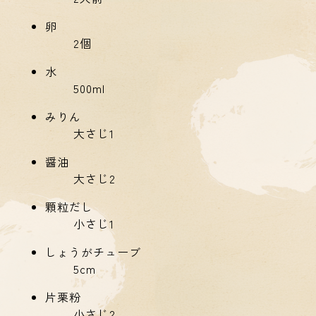
卵
2個
水
500ml
みりん
大さじ1
醤油
大さじ2
顆粒だし
小さじ1
しょうがチューブ
5cm
片栗粉
小さじ2