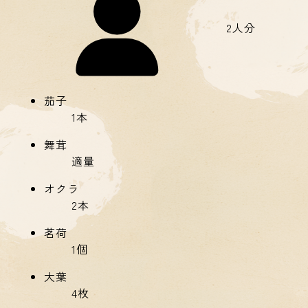
2人分
茄子
1本
舞茸
適量
オクラ
2本
茗荷
1個
大葉
4枚