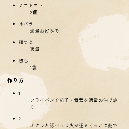
ミニトマト
2個
豚バラ
適量お好みで
麺つゆ
適量
初心
1袋
作り方
1
フライパンで茄子・舞茸を適量の油で焼
く
2
オクラと豚バラは火が通るくらいに茹で